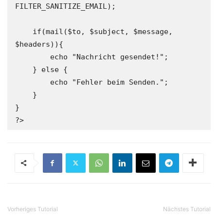
FILTER_SANITIZE_EMAIL);

    if(mail($to, $subject, $message, 
$headers)){

        echo "Nachricht gesendet!";

    } else {

        echo "Fehler beim Senden.";

    }

}

?>
Vorheriges Tutorial
Nächstes Tutorial