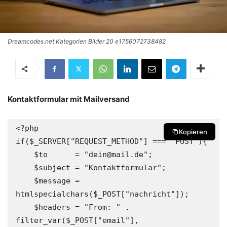
Dreamcodes.net Kategorien Bilder 20 e1756072738482
Kontaktformular mit Mailversand
<?php

Kopieren
if($_SERVER["REQUEST_METHOD"] === "POST"){

    $to      = "dein@mail.de";

    $subject = "Kontaktformular";

    $message = 
htmlspecialchars($_POST["nachricht"]);

    $headers = "From: " . 
filter_var($_POST["email"], 