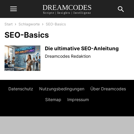
DREAMCODES
Scripte | Insights | Intelligenz
Start
Schlagworte
SEO-Basics
SEO-Basics
Die ultimative SEO-Anleitung
Dreamcodes Redaktion
Datenschutz
Nutzungsbedingungen
Über Dreamcodes
Sitemap
Impressum