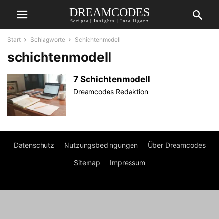
DREAMCODES
Scripte | Insights | Intelligenz
Start
Schlagworte
Schichtenmodell
schichtenmodell
7 Schichtenmodell
Dreamcodes Redaktion
Datenschutz
Nutzungsbedingungen
Über Dreamcodes
Sitemap
Impressum