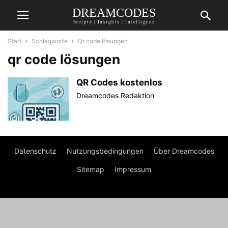
DREAMCODES
Scripte | Insights | Intelligenz
Start
Schlagworte
Qr code lösungen
qr code lösungen
QR Codes kostenlos
Dreamcodes Redaktion
Datenschutz
Nutzungsbedingungen
Über Dreamcodes
Sitemap
Impressum