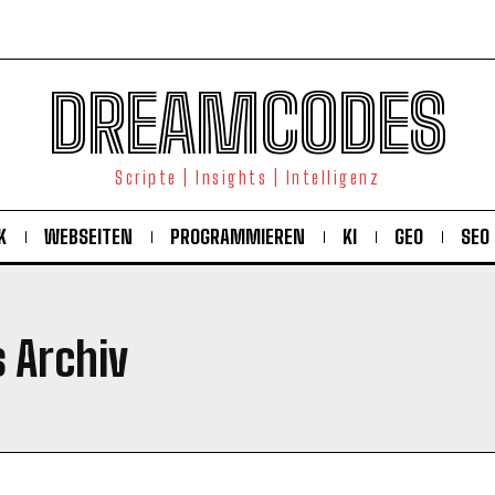
DREAMCODES
Scripte | Insights | Intelligenz
K
WEBSEITEN
PROGRAMMIEREN
KI
GEO
SEO
s Archiv
KOSTENLOS FREISCHALTEN
Ich habe die
Datenschutzerklärung
gelesen