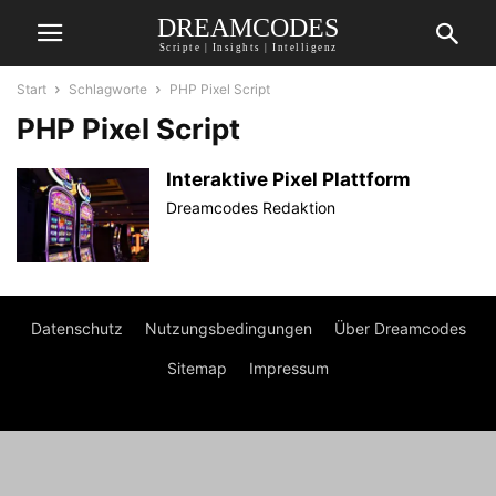
DREAMCODES
Scripte | Insights | Intelligenz
Start
Schlagworte
PHP Pixel Script
PHP Pixel Script
Interaktive Pixel Plattform
Dreamcodes Redaktion
Datenschutz
Nutzungsbedingungen
Über Dreamcodes
Sitemap
Impressum