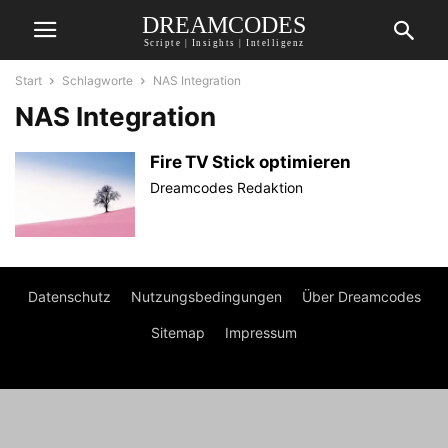
DREAMCODES
Scripte | Insights | Intelligenz
Start
Schlagworte
NAS Integration
NAS Integration
Fire TV Stick optimieren
Dreamcodes Redaktion
Datenschutz
Nutzungsbedingungen
Über Dreamcodes
Sitemap
Impressum