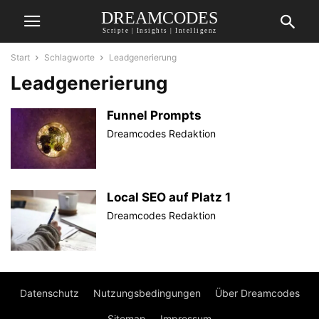
DREAMCODES
Scripte | Insights | Intelligenz
Start
Schlagworte
Leadgenerierung
Leadgenerierung
Funnel Prompts
Dreamcodes Redaktion
Local SEO auf Platz 1
Dreamcodes Redaktion
Datenschutz
Nutzungsbedingungen
Über Dreamcodes
Sitemap
Impressum