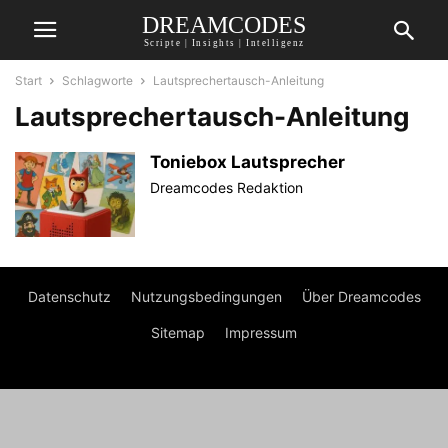
DREAMCODES
Scripte | Insights | Intelligenz
Start
Schlagworte
Lautsprechertausch-Anleitung
Lautsprechertausch-Anleitung
Toniebox Lautsprecher
Dreamcodes Redaktion
Datenschutz
Nutzungsbedingungen
Über Dreamcodes
Sitemap
Impressum