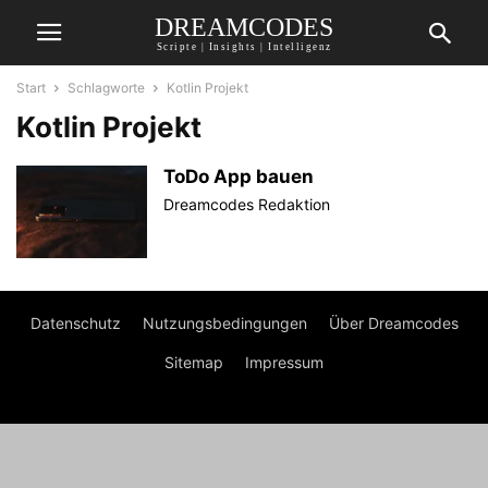
DREAMCODES
Scripte | Insights | Intelligenz
Start
Schlagworte
Kotlin Projekt
Kotlin Projekt
ToDo App bauen
Dreamcodes Redaktion
Datenschutz
Nutzungsbedingungen
Über Dreamcodes
Sitemap
Impressum