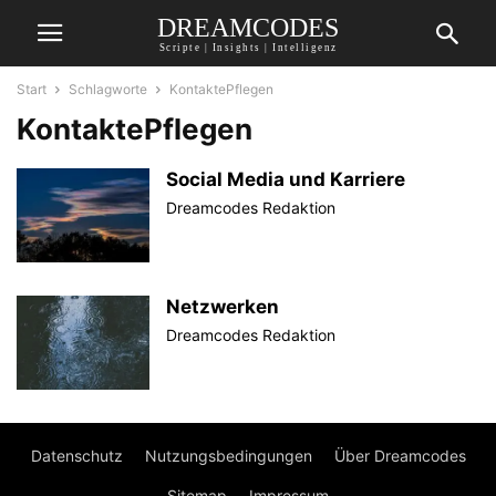
DREAMCODES
Scripte | Insights | Intelligenz
Start
Schlagworte
KontaktePflegen
KontaktePflegen
Social Media und Karriere
Dreamcodes Redaktion
Netzwerken
Dreamcodes Redaktion
Datenschutz
Nutzungsbedingungen
Über Dreamcodes
Sitemap
Impressum