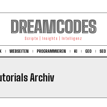
DREAMCODES
Scripte | Insights | Intelligenz
K
WEBSEITEN
PROGRAMMIEREN
KI
GEO
SEO
torials Archiv
KOSTENLOS FREISCHALTEN
Ich habe die
Datenschutzerklärung
gelesen