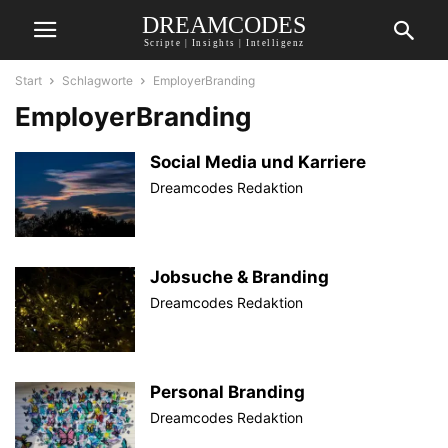
DREAMCODES
Scripte | Insights | Intelligenz
Start
Schlagworte
EmployerBranding
EmployerBranding
Social Media und Karriere
Dreamcodes Redaktion
Jobsuche & Branding
Dreamcodes Redaktion
Personal Branding
Dreamcodes Redaktion