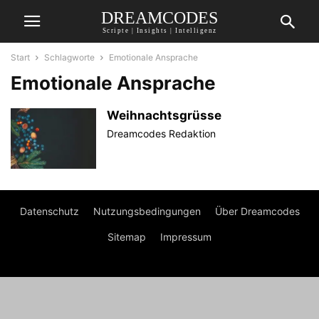
DREAMCODES
Scripte | Insights | Intelligenz
Start
Schlagworte
Emotionale Ansprache
Emotionale Ansprache
Weihnachtsgrüsse
Dreamcodes Redaktion
Datenschutz
Nutzungsbedingungen
Über Dreamcodes
Sitemap
Impressum