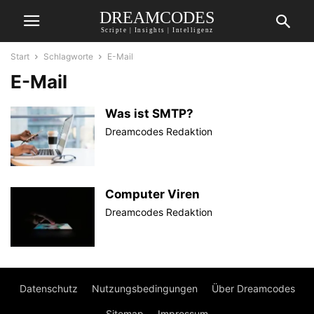
DREAMCODES
Scripte | Insights | Intelligenz
Start
Schlagworte
E-Mail
E-Mail
Was ist SMTP?
Dreamcodes Redaktion
Computer Viren
Dreamcodes Redaktion
Datenschutz
Nutzungsbedingungen
Über Dreamcodes
Sitemap
Impressum