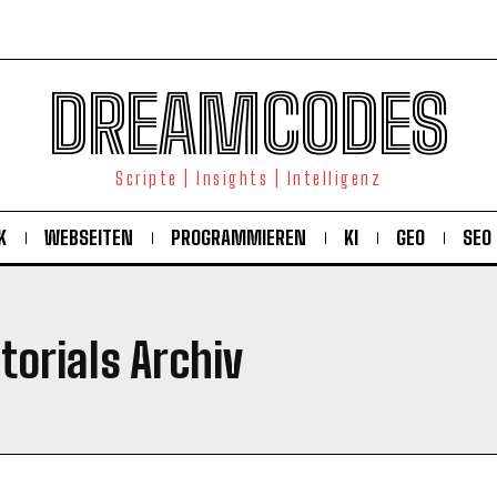
DREAMCODES
Scripte | Insights | Intelligenz
K
WEBSEITEN
PROGRAMMIEREN
KI
GEO
SEO
torials Archiv
KOSTENLOS FREISCHALTEN
Ich habe die
Datenschutzerklärung
gelesen