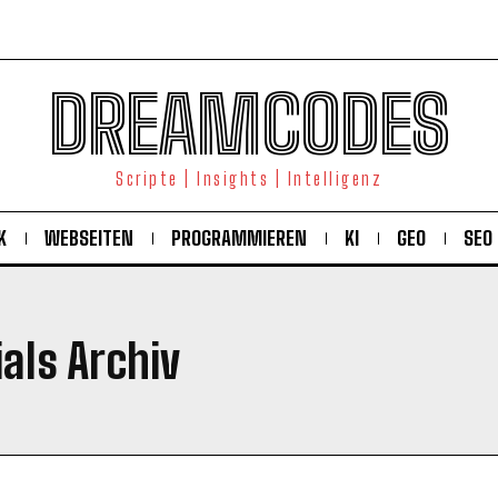
DREAMCODES
Scripte | Insights | Intelligenz
K
WEBSEITEN
PROGRAMMIEREN
KI
GEO
SEO
als Archiv
KOSTENLOS FREISCHALTEN
Ich habe die
Datenschutzerklärung
gelesen