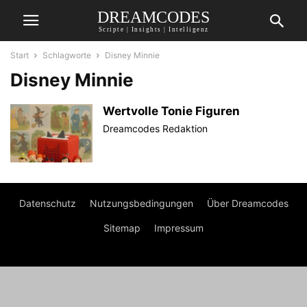
DREAMCODES
Scripte | Insights | Intelligenz
Start
Schlagworte
Disney Minnie
Disney Minnie
Wertvolle Tonie Figuren
Dreamcodes Redaktion
Datenschutz
Nutzungsbedingungen
Über Dreamcodes
Sitemap
Impressum