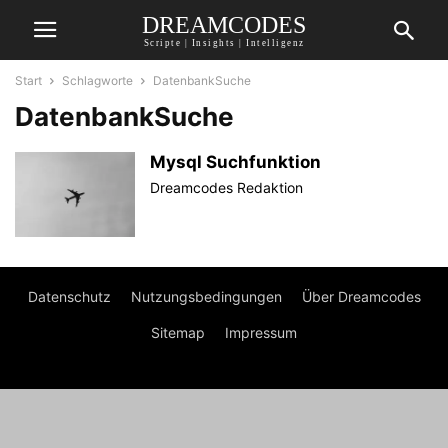
DREAMCODES
Scripte | Insights | Intelligenz
Start
Schlagworte
DatenbankSuche
DatenbankSuche
Mysql Suchfunktion
Dreamcodes Redaktion
Datenschutz
Nutzungsbedingungen
Über Dreamcodes
Sitemap
Impressum