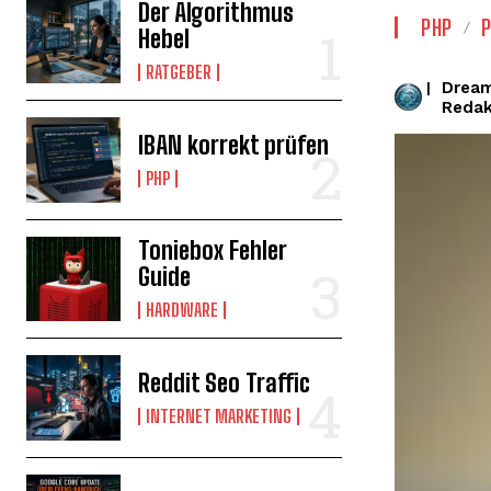
Der Algorithmus
PHP
Hebel
RATGEBER
Drea
|
Redak
IBAN korrekt prüfen
PHP
Toniebox Fehler
Guide
HARDWARE
Reddit Seo Traffic
INTERNET MARKETING