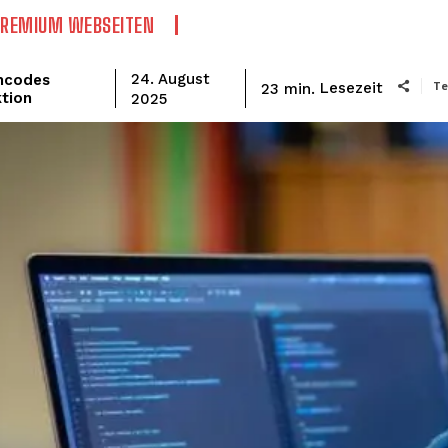
PREMIUM WEBSEITEN
mcodes
24. August
Te
Lesezeit
23
min.
tion
2025