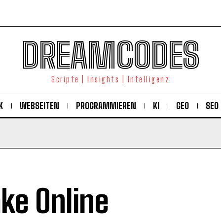
DREAMCODES
Scripte | Insights | Intelligenz
K
WEBSEITEN
PROGRAMMIEREN
KI
GEO
SEO
ke Online