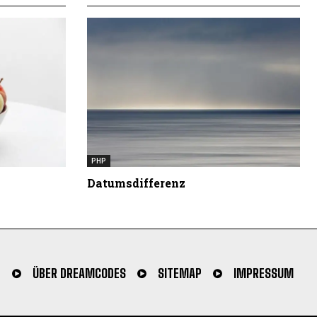
PHP
Datumsdifferenz
N
ÜBER DREAMCODES
SITEMAP
IMPRESSUM