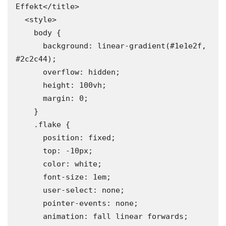
Effekt</title>

  <style>

    body {

      background: linear-gradient(#1e1e2f, 
#2c2c44);

      overflow: hidden;

      height: 100vh;

      margin: 0;

    }

    .flake {

      position: fixed;

      top: -10px;

      color: white;

      font-size: 1em;

      user-select: none;

      pointer-events: none;

      animation: fall linear forwards;
