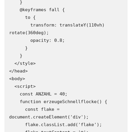
    }

    @keyframes fall {

      to {

        transform: translateY(110vh) 
rotate(360deg);

        opacity: 0.8;

      }

    }

  </style>

</head>

<body>

  <script>

    const ANZAHL = 40;

    function erzeugeSchnellflocke() {

      const flake = 
document.createElement('div');

      flake.classList.add('flake');
