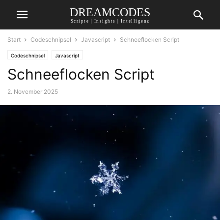
DREAMCODES
Scripte | Insights | Intelligenz
Start
Codeschnipsel
Javascript
Schneeflocken Script
Codeschnipsel
Javascript
Schneeflocken Script
2. November 2025