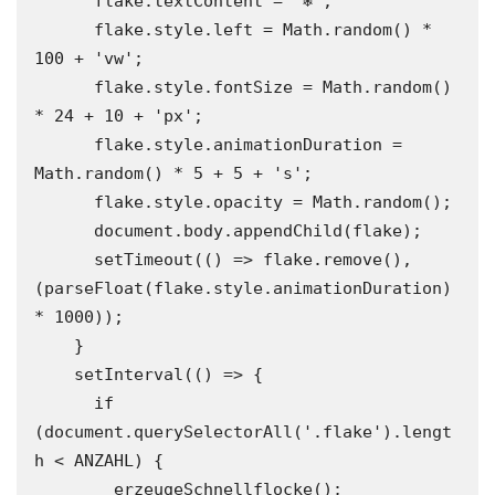
      flake.textContent = '❄';

      flake.style.left = Math.random() * 
100 + 'vw';

      flake.style.fontSize = Math.random() 
* 24 + 10 + 'px';

      flake.style.animationDuration = 
Math.random() * 5 + 5 + 's';

      flake.style.opacity = Math.random();

      document.body.appendChild(flake);

      setTimeout(() => flake.remove(), 
(parseFloat(flake.style.animationDuration) 
* 1000));

    }

    setInterval(() => {

      if 
(document.querySelectorAll('.flake').lengt
h < ANZAHL) {

        erzeugeSchnellflocke();
