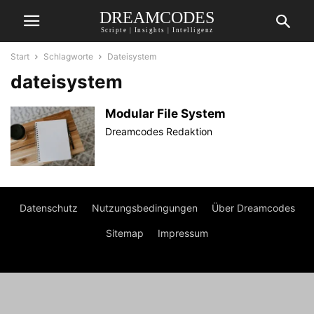
DREAMCODES
Scripte | Insights | Intelligenz
Start
Schlagworte
Dateisystem
dateisystem
Modular File System
Dreamcodes Redaktion
Datenschutz
Nutzungsbedingungen
Über Dreamcodes
Sitemap
Impressum