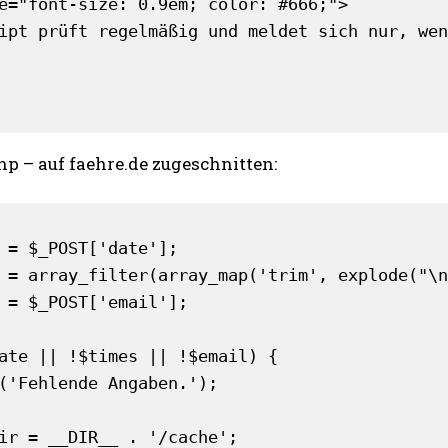
e="font-size: 0.9em; color: #666;">

ipt prüft regelmäßig und meldet sich nur, wen
p – auf faehre.de zugeschnitten:
 = $_POST['date'];

 = array_filter(array_map('trim', explode("\n
 = $_POST['email'];

ate || !$times || !$email) {

ir = __DIR__ . '/cache';
