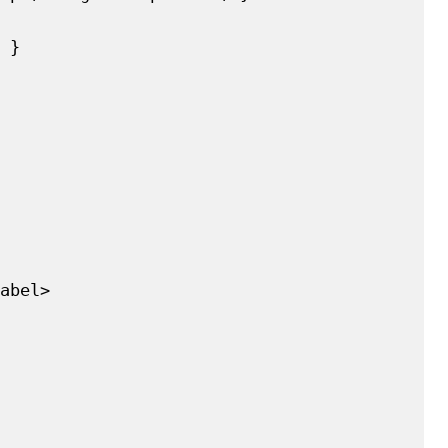
 }

abel>
