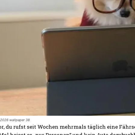
2026 wallpaper 38
vor, du rufst seit Wochen mehrmals täglich eine Fährs
Mal heisst es „nur Personen“ und kein Auto dazubuchb