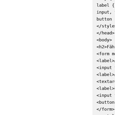
label {
input, 
button 
</style>
</head>

<body>

<h2>Fäh
<form m
<label>
<input 
<label>
<textar
<label>
<input 
<button
</form>
