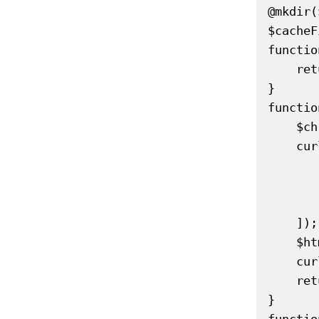
@mkdir(
$cacheF
functio
    return 'https://www.faehre.de/suchergebnis?datum=' . urlencode($date);

}

functio
    $ch = curl_init($url);

    curl_setopt_array($ch, [

        CURLOPT_RETURNTRANSFER => tr
        CURLOPT_USERAGENT => 'Mozilla/5
        CURLOPT_TIMEOUT => 
    ]);

    $html = curl_exec($ch);

    curl_close($ch);

    return $html ?: '';

}
