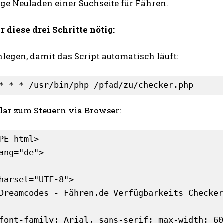
ge Neuladen einer Suchseite für Fähren.
r diese drei Schritte nötig:
legen, damit das Script automatisch läuft:
* * * /usr/bin/php /pfad/zu/checker.php
KOSTENLOS FREISCHALTEN
lar zum Steuern via Browser:
Ich habe die
Datenschutzerklärung
gelesen
PE html>

ang="de">

harset="UTF-8">

Dreamcodes - Fähren.de Verfügbarkeits Checker
font-family: Arial, sans-serif; max-width: 60