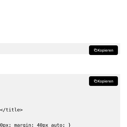
Kopieren
Kopieren
</title>

0px; margin: 40px auto; }
