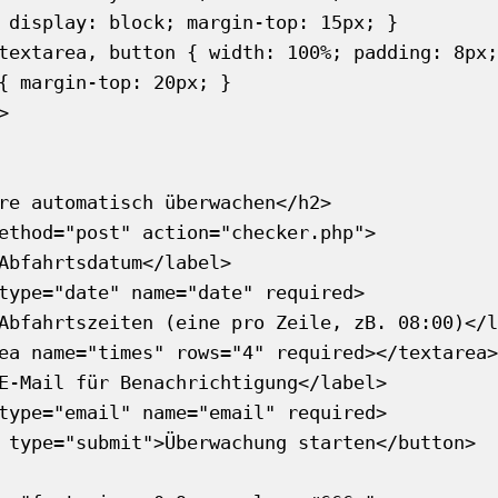
 display: block; margin-top: 15px; }

textarea, button { width: 100%; padding: 8px;
{ margin-top: 20px; }



re automatisch überwachen</h2>

ethod="post" action="checker.php">

Abfahrtsdatum</label>

type="date" name="date" required>

Abfahrtszeiten (eine pro Zeile, zB. 08:00)</l
ea name="times" rows="4" required></textarea>

E-Mail für Benachrichtigung</label>

type="email" name="email" required>

 type="submit">Überwachung starten</button>
