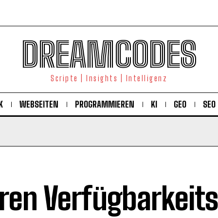
DREAMCODES
Scripte | Insights | Intelligenz
K
WEBSEITEN
PROGRAMMIEREN
KI
GEO
SEO
ren Verfügbarkeits