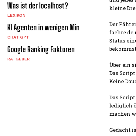
Was ist der localhost?
kleine Dre
LEXIKON
Der Fähre
KI Agenten in wenigen Min
faehre.de
CHAT GPT
Status ein
Google Ranking Faktoren
bekommst 
RATGEBER
Über ein 
Das Script
Keine Daue
Das Script
lediglich
machen wü
Gedacht is