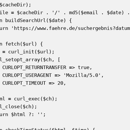
$cacheDir);

ile = $cacheDir . '/' . md5($email . $date) .
n buildSearchUrl($date) {

n fetch($url) {

ue,

.0',

20,
