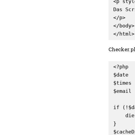
<p styl
Das Scr
</p>

</body>

</html>
Checker.ph
<?php

$date  
$times 
$email 
if (!$d
    die('Fehlende Angaben.');

}

$cacheD