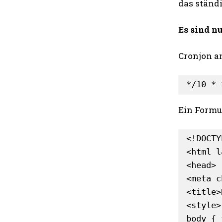
das ständi
Es sind nu
Cronjon an
*/10 * 
Ein Formu
<!DOCTY
<html l
<head>

<meta c
<title>
<style>

body { 