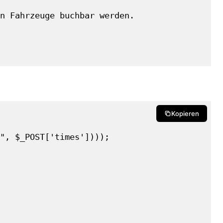
n Fahrzeuge buchbar werden.

Kopieren
", $_POST['times'])));
