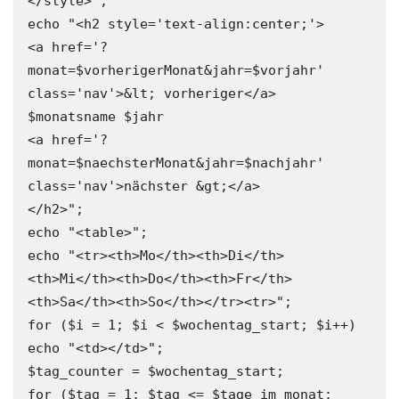
</style>';

echo "<h2 style='text-align:center;'>

<a href='?
monat=$vorherigerMonat&jahr=$vorjahr' 
class='nav'>&lt; vorheriger</a> 

$monatsname $jahr 

<a href='?
monat=$naechsterMonat&jahr=$nachjahr' 
class='nav'>nächster &gt;</a>

</h2>";

echo "<table>";

echo "<tr><th>Mo</th><th>Di</th>
<th>Mi</th><th>Do</th><th>Fr</th>
<th>Sa</th><th>So</th></tr><tr>";

for ($i = 1; $i < $wochentag_start; $i++) 
echo "<td></td>";

$tag_counter = $wochentag_start;

for ($tag = 1; $tag <= $tage_im_monat; 