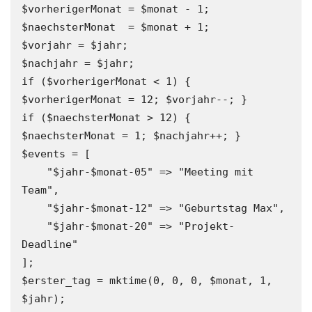
$vorherigerMonat = $monat - 1;

$naechsterMonat  = $monat + 1;

$vorjahr = $jahr;

$nachjahr = $jahr;

if ($vorherigerMonat < 1) { 
$vorherigerMonat = 12; $vorjahr--; }

if ($naechsterMonat > 12) { 
$naechsterMonat = 1; $nachjahr++; }

$events = [

    "$jahr-$monat-05" => "Meeting mit 
Team",

    "$jahr-$monat-12" => "Geburtstag Max",

    "$jahr-$monat-20" => "Projekt-
Deadline"

];

$erster_tag = mktime(0, 0, 0, $monat, 1, 
$jahr);
