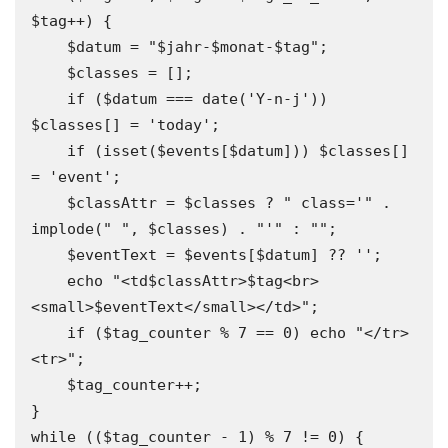
$tag++) {

    $datum = "$jahr-$monat-$tag";

    $classes = [];

    if ($datum === date('Y-n-j')) 
$classes[] = 'today';

    if (isset($events[$datum])) $classes[] 
= 'event';

    $classAttr = $classes ? " class='" . 
implode(" ", $classes) . "'" : "";

    $eventText = $events[$datum] ?? '';

    echo "<td$classAttr>$tag<br>
<small>$eventText</small></td>";

    if ($tag_counter % 7 == 0) echo "</tr>
<tr>";

    $tag_counter++;

}

while (($tag_counter - 1) % 7 != 0) {
