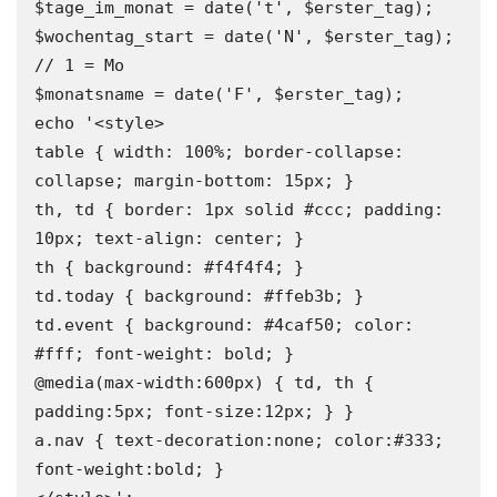
$tage_im_monat = date('t', $erster_tag);

$wochentag_start = date('N', $erster_tag); 
// 1 = Mo

$monatsname = date('F', $erster_tag);

echo '<style>

table { width: 100%; border-collapse: 
collapse; margin-bottom: 15px; }

th, td { border: 1px solid #ccc; padding: 
10px; text-align: center; }

th { background: #f4f4f4; }

td.today { background: #ffeb3b; }

td.event { background: #4caf50; color: 
#fff; font-weight: bold; }

@media(max-width:600px) { td, th { 
padding:5px; font-size:12px; } }

a.nav { text-decoration:none; color:#333; 
font-weight:bold; }
