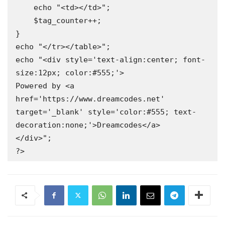
    echo "<td></td>";

    $tag_counter++;

}

echo "</tr></table>";

echo "<div style='text-align:center; font-
size:12px; color:#555;'>

Powered by <a 
href='https://www.dreamcodes.net' 
target='_blank' style='color:#555; text-
decoration:none;'>Dreamcodes</a>

</div>";

?>