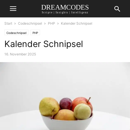
DREAMCODES
Scripte | Insights | Intelligenz
Start
Codeschnipsel
PHP
Kalender Schnipsel
Codeschnipsel
PHP
Kalender Schnipsel
16. November 2025