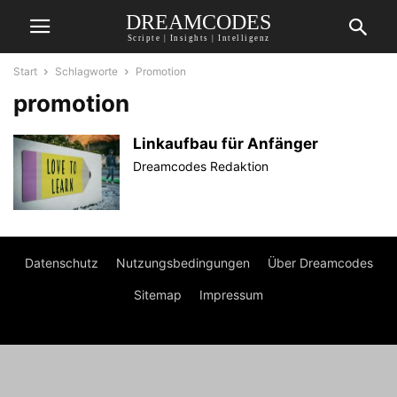
DREAMCODES
Scripte | Insights | Intelligenz
Start
Schlagworte
Promotion
promotion
Linkaufbau für Anfänger
Dreamcodes Redaktion
Datenschutz
Nutzungsbedingungen
Über Dreamcodes
Sitemap
Impressum