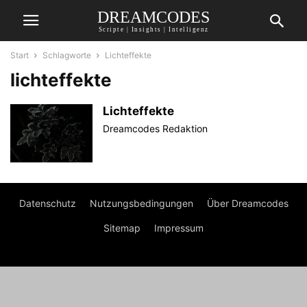
DREAMCODES
Scripte | Insights | Intelligenz
Start
Schlagworte
Lichteffekte
lichteffekte
Lichteffekte
Dreamcodes Redaktion
Datenschutz
Nutzungsbedingungen
Über Dreamcodes
Sitemap
Impressum