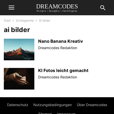
DREAMCODES
Scripte | Insights | Intelligenz
Start
Schlagworte
Ai bilder
ai bilder
Nano Banana Kreativ
Dreamcodes Redaktion
KI Fotos leicht gemacht
Dreamcodes Redaktion
Datenschutz
Nutzungsbedingungen
Über Dreamcodes
Sitemap
Impressum