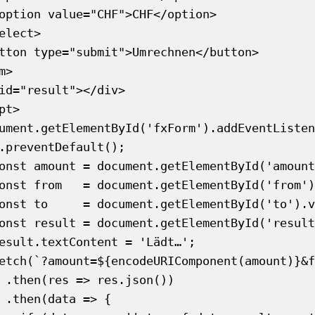
())

 {
