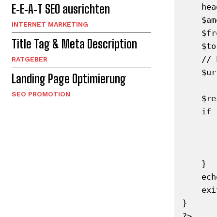
E‑E‑A‑T SEO ausrichten
    header('Content-Type: application/json; charset=UTF-8');

    $amount = floatval($_GET['amount']);

INTERNET MARKETING
    $from   = rawurlencode(strtoupper($_GET['from']));

Title Tag & Meta Description
    $to     = rawurlencode(strtoupper($_GET['to']));

    // Exchangerate.host Konvertierungs-Endpoint

RATGEBER
    $url = "https://api.exchangerate.host/convert"

Landing Page Optimierung
         . "?from={$from}&to={$to}&amount={
SEO PROMOTION
    $response = @file_get_contents($url);

    if ($response === false) {

        http_response_code(50
        echo json_encode(['error' => 'API-Fehle
        exit
    }

    echo $response;

    exit;

}

?>
