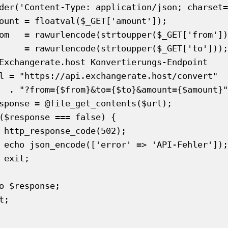
$amount}";

2);

r']);

;
