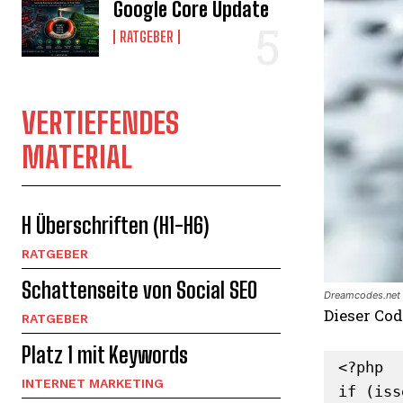
Google Core Update
RATGEBER
VERTIEFENDES
MATERIAL
H Überschriften (H1-H6)
RATGEBER
Schattenseite von Social SEO
Dreamcodes.net 
Dieser Co
RATGEBER
Platz 1 mit Keywords
<?php

INTERNET MARKETING
if (iss