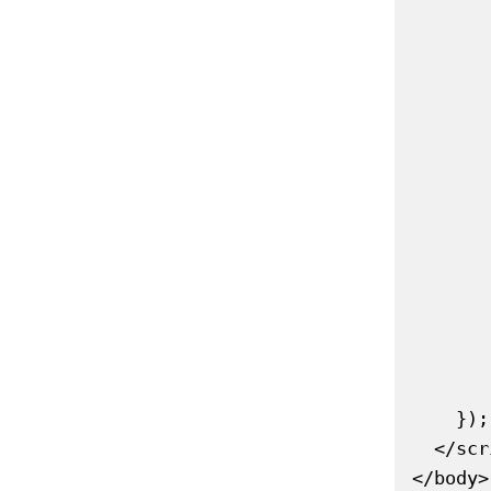
          if (data.error || typeof data.result 
            result.textContent = 'Feh
            
        
          result.inner
            <strong>${amount} 
            <strong>${data.result.toFix
            (Kurs: 1 ${from} = ${data.in
         
        }
        .catch(err =>
          console.err
          result.textContent = 'Ein unerwarteter Fehle
        })
    });

  </script>

</body>
