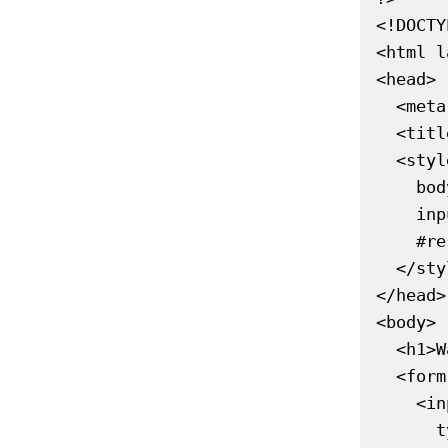
<!DOCTY
<html l
<head>

  <meta charset="UTF-8">

  <title>Einfacher Währungsrechner</title>

  <style>

    body { font-family: Arial, sans-serif; margin: 2rem; }

    input, select, button { padding: .5rem; margin-right: .5rem; }

    #result { margin-top: 1rem; font-size: 1.2rem; }

  </style>

</head>

<body>

  <h1>Währungsrechner</h1>

  <form id="fxForm">

    <input

      type="number"
