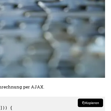
mrechnung per AJAX.
Kopieren
])) {
