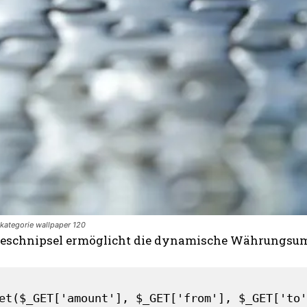
kategorie wallpaper 120
deschnipsel ermöglicht die dynamische Währungsu
et($_GET['amount'], $_GET['from'], $_GET['to'