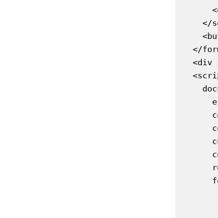
      <option value="CHF">CHF</option>

    </select>

    <button type="submit">Umrechnen</button>

  </form>

  <div id="result"></div>

  <script>

    document.getElementById('fxForm').addEventListener('submit', function(e) {

      e.preventDefault();

      const amount = document.getElementById('amount').value;

      const from   = document.getElementById('from').value;

      const to     = document.getElementById('to').value;

      const result = document.getElementById('result');

      result.textContent = 'Lädt…';

      fetch(`?amount=${encodeURIComponent(amount)}&from=${from}&to=${to}`)

        .then(res => res.json
        .then(data =>