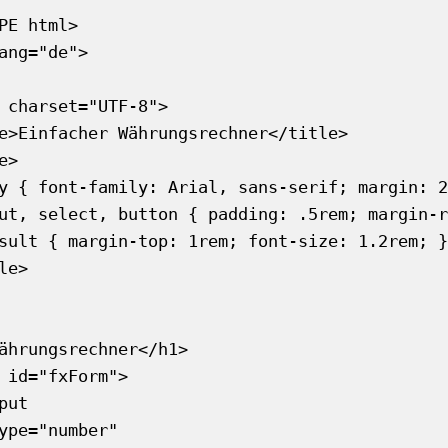
PE html>

ang="de">

KOSTENLOS FREISCHALTEN
Ich habe die
Datenschutzerklärung
gelesen