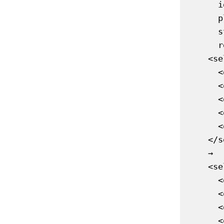
      id="amount"

      placeholder="Betrag"

      step="0.01"

      required>

    <select id="from">

      <option value="EUR">EUR</option>

      <option value="USD">USD</option>

      <option value="GBP">GBP</option>

      <option value="JPY">JPY</option>

      <option value="CHF">CHF</option>

    </select>

    →  

    <select id="to">

      <option value="USD">USD</option>

      <option value="EUR">EUR</option>

      <option value="GBP">GBP</option>

      <option value="JPY">JPY</option>
