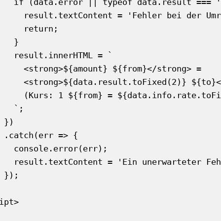
=== 'undefined') {

ler bei der Umrechnung';

return;

  }

HTML = `

${from}</strong> = 

ed(2)} ${to}</strong><br>

fo.rate.toFixed(4)} ${to})

 `;

)

 {

or(err);

r ist aufgetreten.';

;
