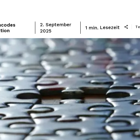
mcodes
2. September
Te
Lesezeit
1
min.
tion
2025