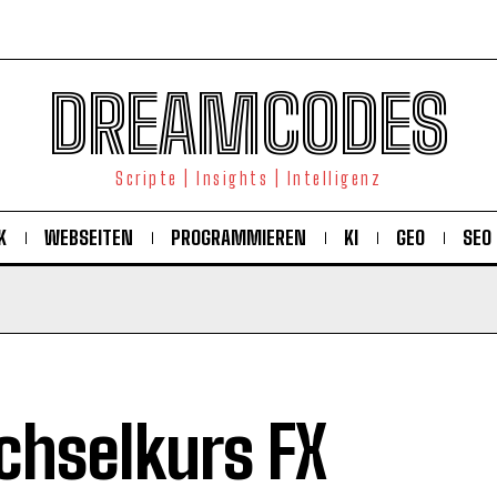
DREAMCODES
Scripte | Insights | Intelligenz
K
WEBSEITEN
PROGRAMMIEREN
KI
GEO
SEO
hselkurs FX