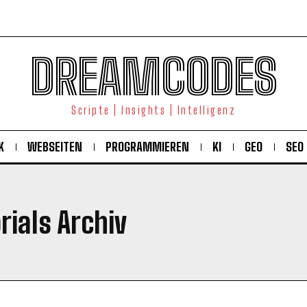
DREAMCODES
Scripte | Insights | Intelligenz
K
WEBSEITEN
PROGRAMMIEREN
KI
GEO
SEO
rials Archiv
KOSTENLOS FREISCHALTEN
Ich habe die
Datenschutzerklärung
gelesen